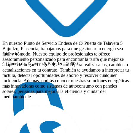
En nuestro Punto de Servicio Endesa de C/ Puerta de Talavera 5
Bajo Izq, Plasencia, trabajamos para que gestionar tu energía sea
Dirección
fácil y cómodo. Nuestro equipo de profesionales te ofrece
asesoramiento personalizado para encontrar la tarifa que mejor se
C/ Puerta de Talavera 5 Bajo Izq, 10600
adapte a tu hogar o negocio, así como para realizar altas, cambios o
actualizaciones en tu contrato. También te ayudamos a interpretar tu
factura, detectar oportunidades de ahorro y resolver cualquier
incidencia. Además, podrás conocer nuestras soluciones energéticas
más innovadoras como sistemas de autoconsumo con paneles
solares, pensadas para mejorar la eficiencia y cuidar del
medioambiente.