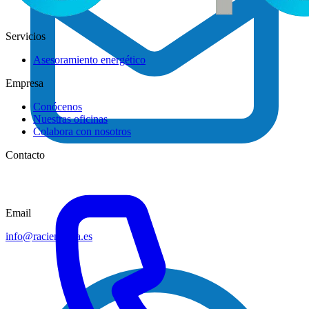
Servicios
Asesoramiento energético
Empresa
Conócenos
Nuestras oficinas
Colabora con nosotros
Contacto
Email
info@racienergia.es