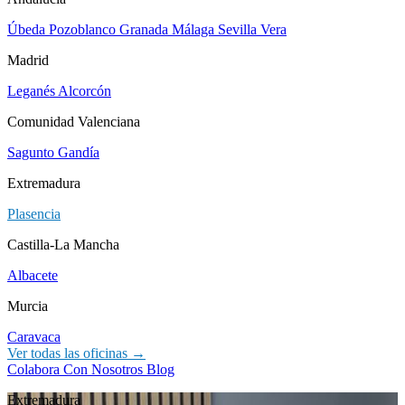
Úbeda
Pozoblanco
Granada
Málaga
Sevilla
Vera
Madrid
Leganés
Alcorcón
Comunidad Valenciana
Sagunto
Gandía
Extremadura
Plasencia
Castilla-La Mancha
Albacete
Murcia
Caravaca
Ver todas las oficinas →
Colabora Con Nosotros
Blog
Extremadura