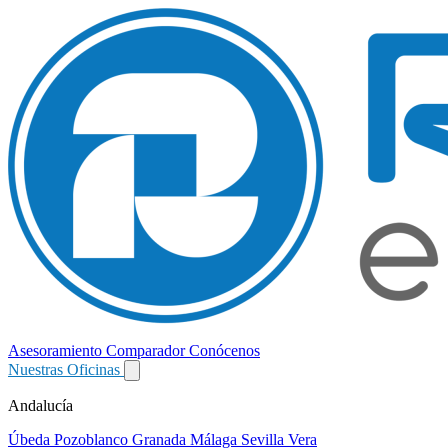
Asesoramiento
Comparador
Conócenos
Nuestras Oficinas
Andalucía
Úbeda
Pozoblanco
Granada
Málaga
Sevilla
Vera