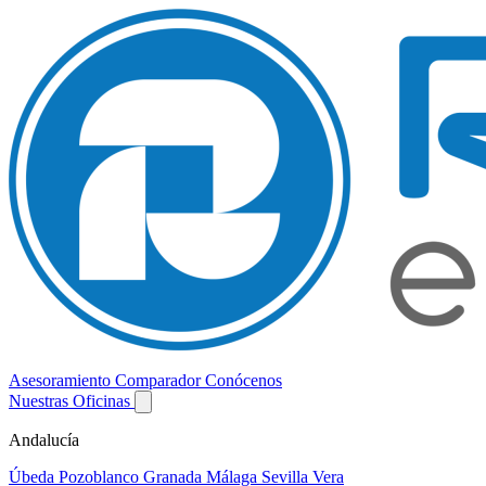
Asesoramiento
Comparador
Conócenos
Nuestras Oficinas
Andalucía
Úbeda
Pozoblanco
Granada
Málaga
Sevilla
Vera